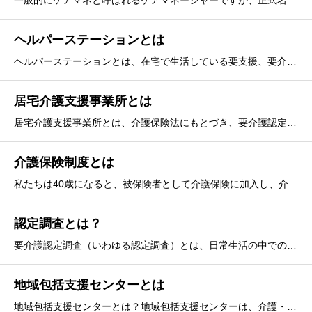
一般的にケアマネと呼ばれるケアマネージャーですが、正式名称は『介護支援専門員』と言います。ケアマネ―ジャー（以下、ケアマネ）はどのような仕事を行っているのか、どのような立場の人なのか、ここではわかりやすく解説します。ケアマネージャーは『介護保険のプロ』
ヘルパーステーションとは
ヘルパーステーションとは、在宅で生活している要支援、要介護認定を受けた高齢者に、ホームヘルパーを派遣して必要なサービスを提供するサービス拠点となる訪問介護事業所です。利用対象者は「要支援1、2」「要介護1～5」の認定を受けられた方となります。ヘルパーステー
居宅介護支援事業所とは
居宅介護支援事業所とは、介護保険法にもとづき、要介護認定を受けた人が自宅で介護サービスなどを利用しながら生活できるよう支援する、ケアマネージャー（介護支援専門員）が常駐した事業所のことを言います。利用料は全額介護保険にて支払われるため、無料で何度でも利用できます。居宅支援事業所の概要居宅
介護保険制度とは
私たちは40歳になると、被保険者として介護保険に加入し、介護保険料の支払いがスタートしますが、そもそも介護保険とは何なのでしょうか？私たちは、いったいどのような制度に対して大切なお金を保険料として支払っているのかご存じですか？ここでは、介護保険制度について、その概要をわかりやすく解説します。
認定調査とは？
要介護認定調査（いわゆる認定調査）とは、日常生活の中での介護の必要度合いを判断するための調査のことで、その度合いを要支援１・２、要介護１～５、非該当（自立）のいずれかの要介護度で判定されます。種々の介護保険を使ったサービスは、認定調査を受けて要介護度を判定してもらって初めて利用できるようにな
地域包括支援センターとは
地域包括支援センターとは？地域包括支援センターは、介護・医療・保健・福祉などの側面から高齢者を支える「総合相談窓口」としての業務を担っており、おおよそ人口2～3万人の日常生活圏域を１つの地域包括支援センターが担当しています。地域包括支援センターには専門知識を持った職員が常駐していて、