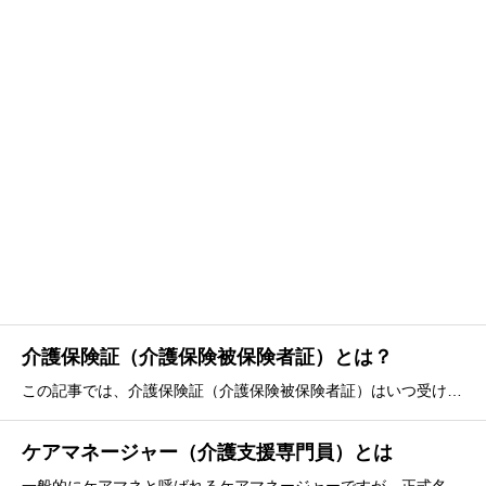
介護保険証（介護保険被保険者証）とは？
この記事では、介護保険証（介護保険被保険者証）はいつ受け取れるのかや受け取り方、実際に介護保険を利用するようになる場合にどのような役割があるのかをわかりやすく説明します。 1.介護保険証（介護保険被保険者証）の交付 2.介護保険証の受け取り方 3.介護保険証を持
ケアマネージャー（介護支援専門員）とは