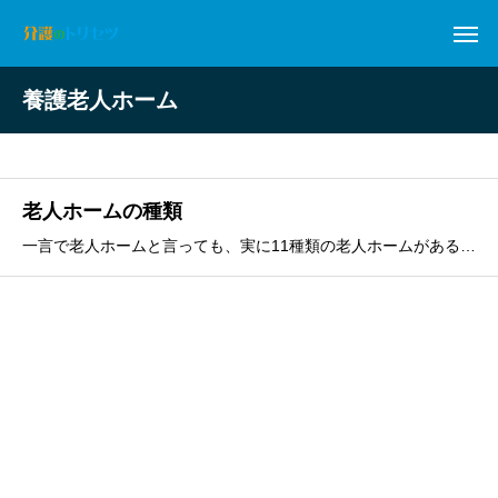
養護老人ホーム
老人ホームの種類
一言で老人ホームと言っても、実に11種類の老人ホームがあることをご存じでしょうか。ここでは老人ホームの種類を簡単にわかりやすく解説します。 1.老人ホームの運営主体による違い 2.公的な老人ホーム 2-1：①特別養護老人ホーム 2-2：②養護老人ホーム 2